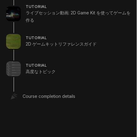
TUTORIAL
Languages available
:
ライブセッション動画: 2D Game Kit を使ってゲームを
日本語
日本語
Save
作る
コース修了で獲得できる追加 XP
+
60
TUTORIAL
可能な XP 合計
2D ゲームキットリファレンスガイド
60
XP
Unity Technologies
コースの概要
TUTORIAL
高度なトピック
2D Game Kit は、メカニクス、ツール、システム、ア
セットがまとめられており、コードを一切記述せずにゲ
ームを組み立てられるキットです。手順を確認するため
に、同システムを使って作成したサンプルソースも含ま
Course completion details
れています。
こちらでプロジェクトをダウンロードしてください。
RESOURCES