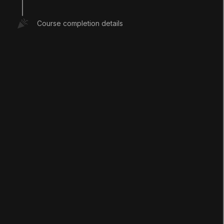
은 테크니컬 아티스트와 콘텐츠 크리에이터를 대상으로
제작되었습니다.
Course completion details
RESOURCES
ARMUnityMobileOptimization.zip
교육 담당자용 리소스
교육 과정 개요 csv 다운로드
LANGUAGE