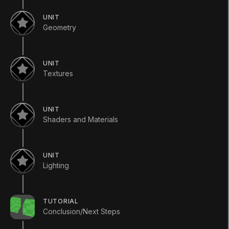
적화
UNIT
Geometry
Course
•
Intermediate
•
10h 5m
교육 과정 시작하기
UNIT
Textures
Languages available
:
UNIT
한국어
Shaders and Materials
한국어
Save
가능한 총 XP
70
XP
UNIT
Unity Technologies
Lighting
교육 과정 개요
이 중급 과정에서는 모바일 애플리케이션에 활용할 수
TUTORIAL
있도록 성능이 최적화된 3D 에셋과 씬을 제작하는 방법
Conclusion/Next Steps
을 학습하며, 지오메트리, 텍스처, 머티리얼, 셰이더, 조
명을 최적화하는 팁을 주제로 다뤄 보겠습니다. 이 과정