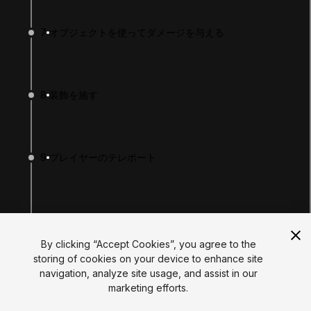
Tutorials
Educator Hub
7
オブジェクトを使ってダメージを与える
EDUCATION PLANS
Students
Educators
Institutions
8
装飾を施す
Certifications
RESOURCES
Unity Asset Store
Community
Documentation
9
プレイヤーのテレポート
Unity FAQ
Learn FAQ
UNITY
Unity.com
10
楽しもう
Newsletter
Blog
By clicking “Accept Cookies”, you agree to the
Events
storing of cookies on your device to enhance site
Unity Play
navigation, analyze site usage, and assist in our
Copyright © 2026 Unity Technologies
You finished!
marketing efforts.
Legal
Privacy Policy
Cookies
Do Not Sell My Personal Information