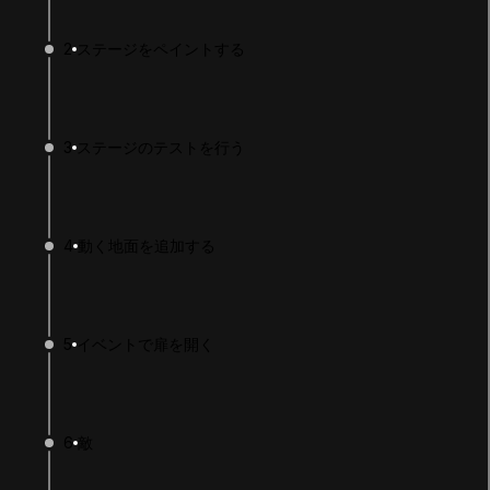
2
ステージをペイントする
3
ステージのテストを行う
4
動く地面を追加する
LANGUAGE
English
Deutsch
日本語
Français
Português
简体中文
Español
Русский
한국어
5
イベントで扉を開く
SOCIAL
LEARNING
6
敵
Pathways
Courses
Projects