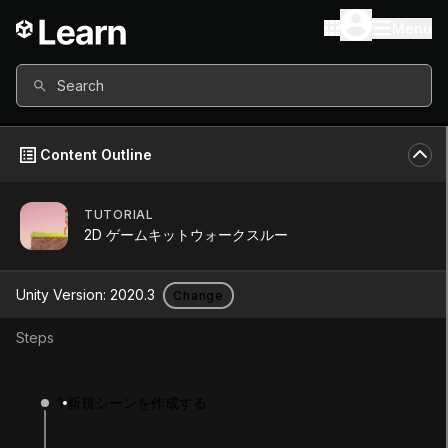
Menu
Search
Content Outline
TUTORIAL
Unity Version
2020.3
2D ゲームキットウォークスルー
Other versions available
Unity Version:
2020.3
Change
Steps
Continue
Don’t have a compatible version?
1
新規シーンを作成する
Install a new version from the Unity Hub