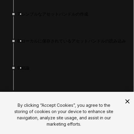
Tutorials
Educator Hub
7
シンプルなアセットバンドルの作成
EDUCATION PLANS
Students
Educators
Institutions
8
ローカルに保存されているアセットバンドルの読み込み
Certifications
RESOURCES
Unity Asset Store
Community
Documentation
9
結論
Unity FAQ
Learn FAQ
UNITY
Unity.com
You finished!
Newsletter
Blog
By clicking “Accept Cookies”, you agree to the
Events
storing of cookies on your device to enhance site
Unity Play
navigation, analyze site usage, and assist in our
Copyright © 2026 Unity Technologies
marketing efforts.
Legal
Privacy Policy
Cookies
Do Not Sell My Personal Information