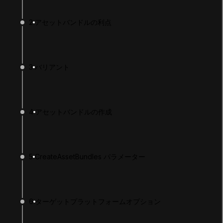
2
アセットバンドルの利点
3
バリアント
4
アセットバンドルの作成
LANGUAGE
English
Deutsch
日本語
Français
Português
简体中文
Español
Русский
한국어
5
CreateAssetBundles パラメーター
SOCIAL
LEARNING
6
ターゲットプラットフォームオプション
Pathways
Courses
Projects