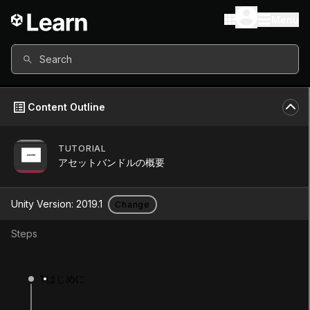
Menu
Search
Content Outline
TUTORIAL
Unity Version
2019.1
アセットバンドルの概要
Other versions available
Unity Version:
2019.1
Change
Steps
Continue
Don’t have a compatible version?
1
はじめに
Install a new version from the Unity Hub