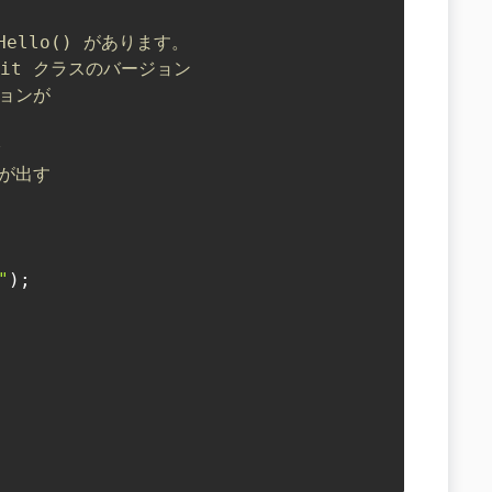
Hello() があります。
it クラスのバージョン
ジョンが
。
 が出す
"
)
;