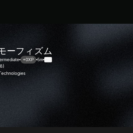
モーフィズム
termediate
+0XP
5m
3
18
)
 Technologies