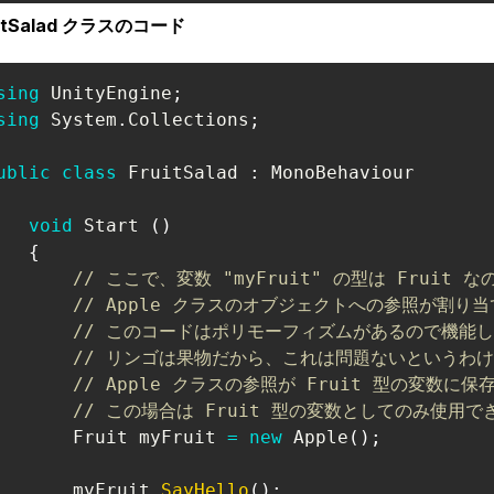
uitSalad クラスのコード
sing
UnityEngine
;
sing
System
.
Collections
;
ublic
class
FruitSalad
:
MonoBehaviour
void
 Start 
(
)
{
// ここで、変数 "myFruit" の型は Fruit な
// Apple クラスのオブジェクトへの参照が割
// このコードはポリモーフィズムがあるので機能
// リンゴは果物だから、これは問題ないというわ
// Apple クラスの参照が Fruit 型の変数に
// この場合は Fruit 型の変数としてのみ使用で
Fruit
 myFruit 
=
new
Apple
(
)
;
       myFruit
.
SayHello
(
)
;