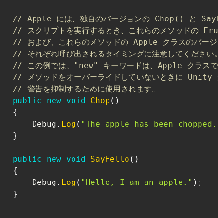
// Apple には、独自のバージョンの Chop() と Say
// スクリプトを実行するとき、これらのメソッドの Fru
// および、これらのメソッドの Apple クラスのバー
// それぞれ呼び出されるタイミングに注意してください
// この例では、"new" キーワードは、Apple クラスで
// メソッドをオーバーライドしていないときに Unity
// 警告を抑制するために使用されます。
public
new
void
Chop
(
)
{
       Debug
.
Log
(
"The apple has been chopped.
}
public
new
void
SayHello
(
)
{
       Debug
.
Log
(
"Hello, I am an apple."
)
;
}