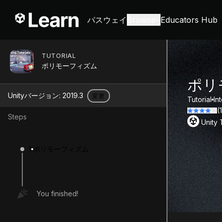
パスウェイ
Browse
Educators Hub
TUTORIAL
ポリモーフィズム
ポリ
Unityバージョン:
2019.3
変更
Tutorial
In
(
Steps
Unity
1
ポリモーフィズム
You finished!