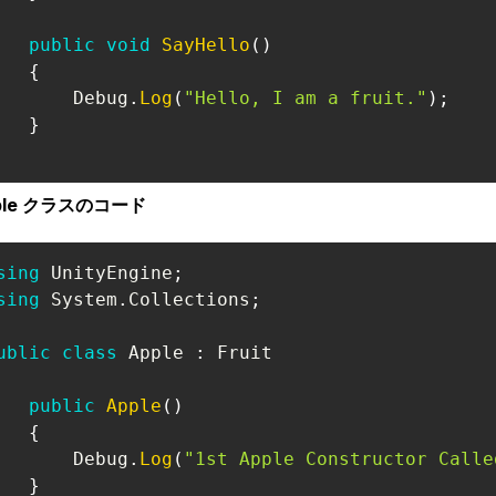
public
void
SayHello
(
)
{
       Debug
.
Log
(
"Hello, I am a fruit."
)
;
}
ple クラスのコード
sing
UnityEngine
;
sing
System
.
Collections
;
ublic
class
Apple
:
Fruit
public
Apple
(
)
{
       Debug
.
Log
(
"1st Apple Constructor Calle
}