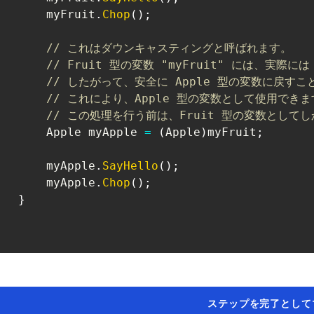
       myFruit
.
Chop
(
)
;
// これはダウンキャスティングと呼ばれます。
// Fruit 型の変数 "myFruit" には、実際
// したがって、安全に Apple 型の変数に戻す
// これにより、Apple 型の変数として使用できま
// この処理を行う前は、Fruit 型の変数とし
Apple
 myApple 
=
(
Apple
)
myFruit
;
       myApple
.
SayHello
(
)
;
       myApple
.
Chop
(
)
;
}
ステップを完了として