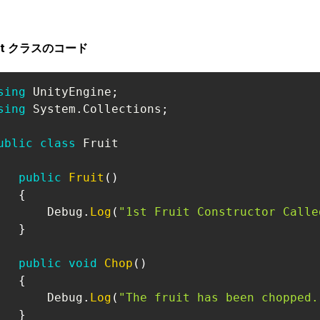
uit クラスのコード
sing
UnityEngine
;
sing
System
.
Collections
;
ublic
class
Fruit
public
Fruit
(
)
{
       Debug
.
Log
(
"1st Fruit Constructor Calle
}
public
void
Chop
(
)
{
       Debug
.
Log
(
"The fruit has been chopped.
}