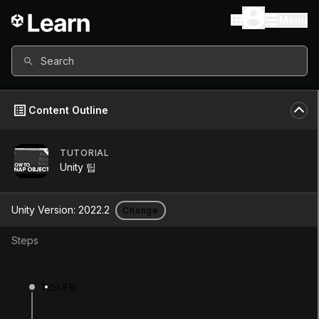
Menu
Search
Content Outline
TUTORIAL
Unity Version
2022.2
Unity 팁
Other versions available
Unity Version:
2022.2
Change
Steps
Continue
Don’t have a compatible version?
1
스내핑
Install a new version from the Unity Hub