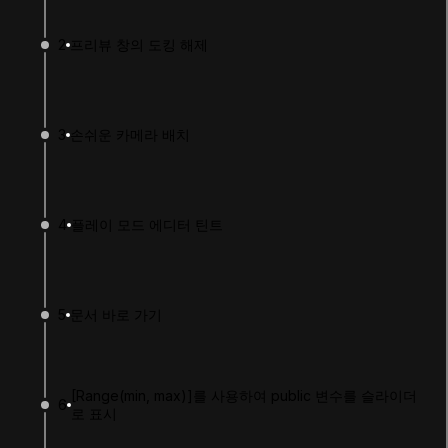
2
프리뷰 창의 도킹 해제
3
손쉬운 카메라 배치
4
플레이 모드 에디터 틴트
LANGUAGE
English
Deutsch
日本語
Français
Português
简体中文
Español
Русский
한국어
5
문서 바로 가기
SOCIAL
LEARNING
[Range(min, max)]를 사용하여 public 변수를 슬라이더
6
Pathways
로 표시
Courses
Projects