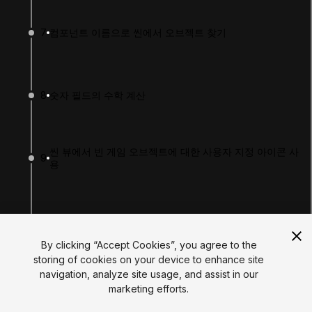
Tutorials
Educator Hub
7
컴포넌트 이름으로 씬에서 오브젝트 찾기
EDUCATION PLANS
Students
Educators
Institutions
8
숫자 필드의 수학 계산
Certifications
RESOURCES
Unity Asset Store
Community
씬 뷰에서 빈 게임 오브젝트에 대한 사용자 지정 아이콘 사
Documentation
9
용
Unity FAQ
Learn FAQ
UNITY
Unity.com
10
플레이 모드에서 변경한 내용을 복사하고 복원하는 방법
Newsletter
Blog
By clicking “Accept Cookies”, you agree to the
Events
storing of cookies on your device to enhance site
Unity Play
navigation, analyze site usage, and assist in our
Copyright © 2026 Unity Technologies
11
인스펙터에 private 변수 표시
marketing efforts.
Legal
Privacy Policy
Cookies
Do Not Sell My Personal Information