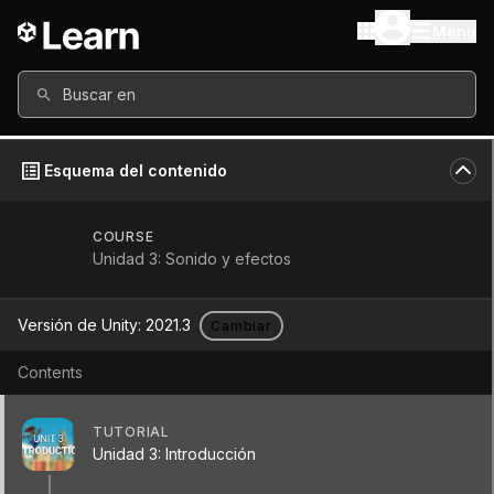
Menu
Buscar en
Esquema del contenido
COURSE
Unidad 3: Sonido y efectos
Versión de Unity:
2021.3
Cambiar
Contents
Unidad 3: Introducción
TUTORIAL
Unidad 3: Introducción
Tutorial
Beginner
+0XP
5m
1