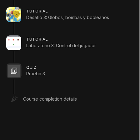
1. Unidad 3:
TUTORIAL
Introducción
Desafío 3: Globos, bombas y booleanos
Q&A (
0
)
TUTORIAL
Laboratorio 3: Control del jugador
QUIZ
Prueba 3
Marcar Paso Como Completado
Course completion details
Complete this