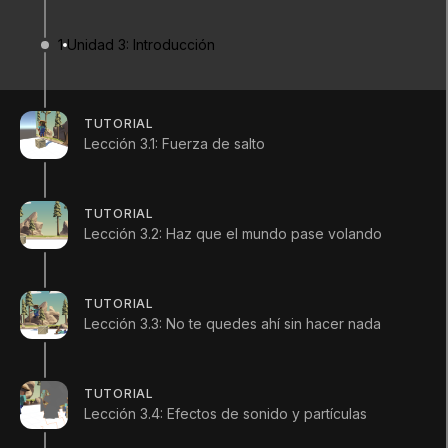
(
624
)
Unity Technologies
1
Unidad 3: Introducción
Summary
TUTORIAL
Lección 3.1: Fuerza de salto
Un video de introducción a la Unidad 3 donde
TUTORIAL
puedes aprender a implementar
efectos de
Lección 3.2: Haz que el mundo pase volando
animación, sonido
y
partículas.
TUTORIAL
Lección 3.3: No te quedes ahí sin hacer nada
TUTORIAL
Lección 3.4: Efectos de sonido y partículas