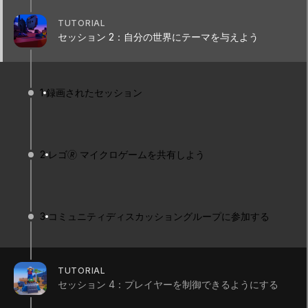
Tutorial
Foundational
+10XP
1h
2
TUTORIAL
Unity Technologies
セッション 2：自分の世界にテーマを与えよう
1
録画されたセッション
Summary
2
レゴ🄬 マイクロゲームを共有しよう
11 月 16 日午前 9 時（日本時間 11 月 17 日午前 1
時）より、ゲーム内のオーディオとビジュアルをカ
スタマイズして、テーマに適合し、レベルデザイン
を補完する美術を実現する方法をライブでご紹介し
3
コミュニティディスカッショングループに参加する
ます。
このセッションでは、Mod 5 と 6 を取り上げま
す。
TUTORIAL
セッション 4：プレイヤーを制御できるようにする
ライブで参加できない方は、このセッションの録画