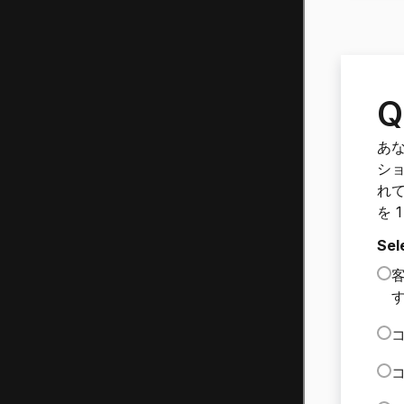
Q
あ
シ
れ
を 
Sel