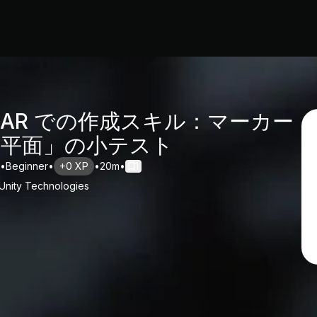
AR での作成スキル：マーカー
と平面」の小テスト
•
Beginner
•
+0 XP
•
20m
•
1
Unity Technologies