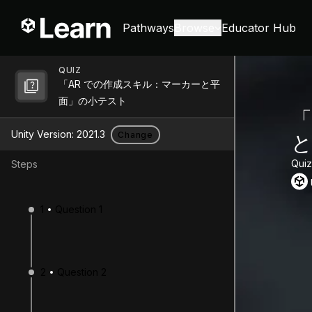
Pathways
Browse
Educator Hub
QUIZ
「AR での作成スキル：マーカーと平
面」の小テスト
「
Unity Version:
2021.3
Change
Quiz
Steps
1
Question 1
2
Question 2