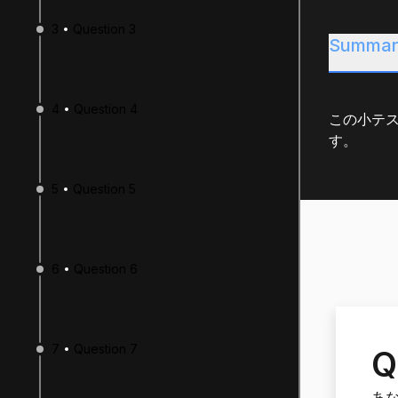
3
Question 3
Summar
4
Question 4
この小テス
す。
5
Question 5
6
Question 6
7
Question 7
Q
あ