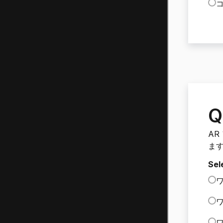
Q
AR
ます
Sel
ワ