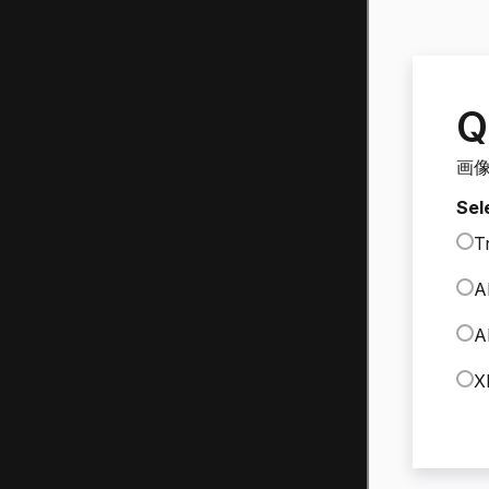
Q
画
Sel
T
A
A
X