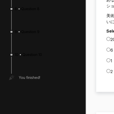
シ
8
Question 8
美術
いに
Sel
9
Question 9
2
6
10
Question 10
1
2
You finished!