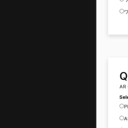
ワ
Q
AR
Sel
P
A