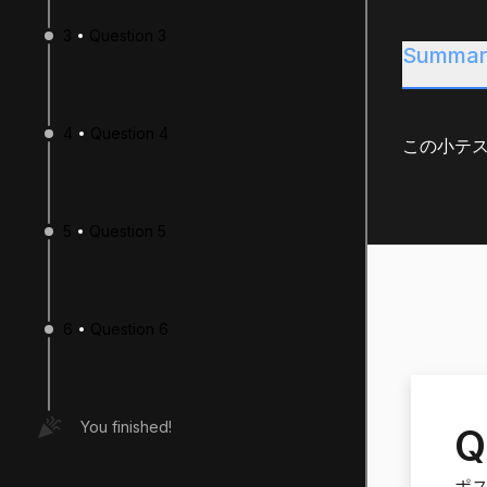
3
Question 3
Summar
4
Question 4
この小テス
5
Question 5
6
Question 6
You finished!
Q
ポ