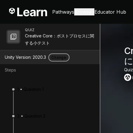
Pathways
Browse
Educator Hub
QUIZ
Creative Core：ポストプロセスに関
する小テスト
C
Unity Version:
2020.3
Change
Quiz
Steps
1
Question 1
2
Question 2