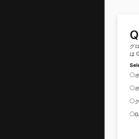
Q
グ
は 
Sel
ボ
グ
G