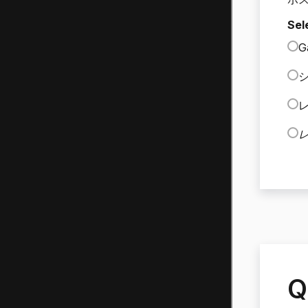
Sel
G
Q