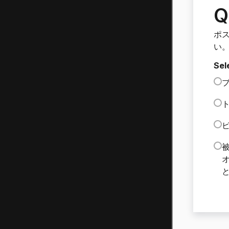
Q
ポ
い
Sel
ブ
ト
ビ
被