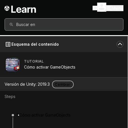
Menu
Buscar en
Esquema del contenido
TUTORIAL
Cómo activar GameObjects
Versión de Unity:
2019.3
Cambiar
Steps
Cómo activar
1
Cómo activar GameObjects
GameObjects