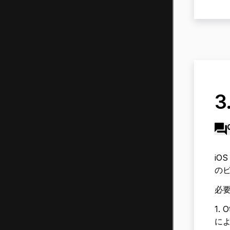
3
iO
の
必要
1. 
によ