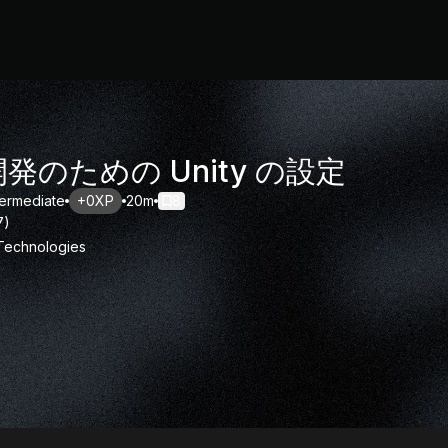
開発のための Unity の設定
termediate
+0XP
20m
8
7
)
 Technologies