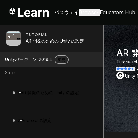
パスウェイ
Browse
Educators Hub
TUTORIAL
AR 開発のための Unity の設定
AR 
Unityバージョン:
2019.4
変更
Tutorial
In
(
Steps
Unity
1
AR 開発のための Unity の設定
2
Android の設定