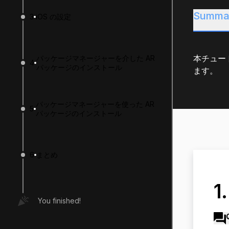
Summa
3
iOS の設定
本チュート
パッケージマネージャーを介した AR
4
パッケージのインストール
ます。
パッケージマネージャーを使った AR
5
パッケージのインストール
6
まとめ
1
You finished!