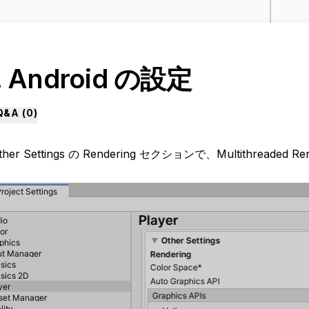
. Android の設定
Q&A (
0
)
Other Settings の Rendering セクションで、Multithreaded