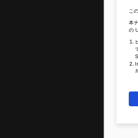
こ
本チ
の 