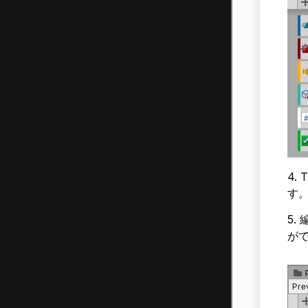
4.
す
5.
が