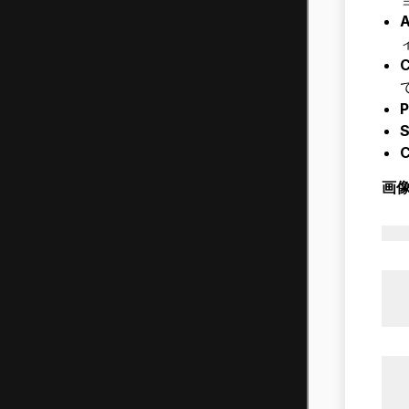
A
C
P
S
C
画像