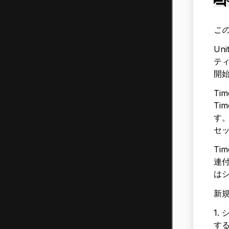
この
Un
テ
開
Ti
Ti
す。
セッ
Ti
連付
は
新規
1.
す