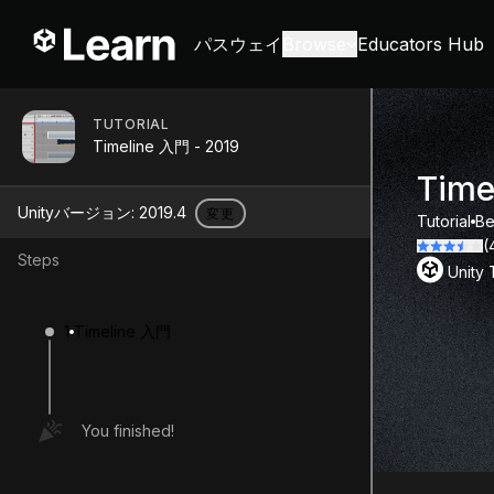
パスウェイ
Browse
Educators Hub
TUTORIAL
Timeline 入門 - 2019
Time
Unityバージョン:
2019.4
変更
Tutorial
Be
(
Steps
Unity
1
Timeline 入門
You finished!