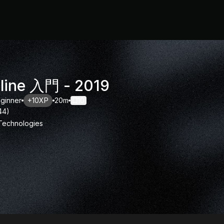
line 入門 - 2019
ginner
+10XP
20m
10
44
)
 Technologies