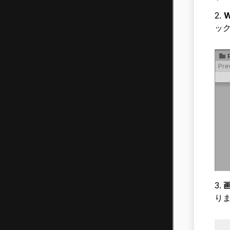
2.
W
ッ
3.
画
りま