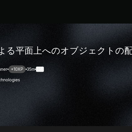
による平面上へのオブジェクトの
nner
+10XP
35m
4
chnologies