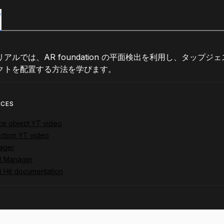
y
アルでは、AR foundation の平面検出を利用し、タップ
クトを配置する方法を学びます。
RCES
ce object YT video
ction YT video
ager
t Manager
 Hit documentation