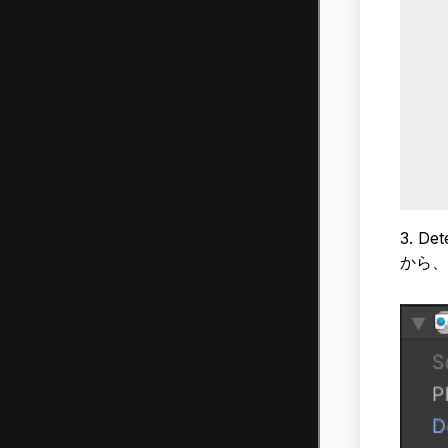
3. D
から、