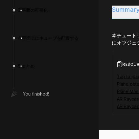
Summar
3
平面の可視化
本チュートリ
4
平面上にキューブを配置する
にオブジェ
RESOU
5
まとめ
Tap to pla
Plane dete
Plane Man
You finished!
AR Raycas
AR Raycast