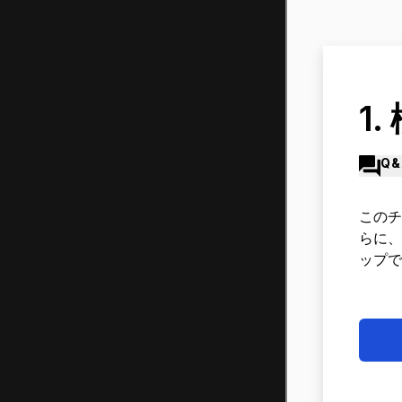
1.
Q&
このチ
らに、
ップで