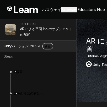
パスウェイ
Browse
Educators Hub
TUTORIAL
AR による平面上へのオブジェクト
の配置
AR 
Unityバージョン:
2019.4
変更
置
Tutorial
Begi
Steps
Unity Te
1
概要
2
平面検出の有効化