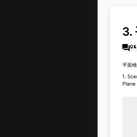
3
Q&
平面検
1. 
Pla