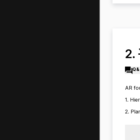
2
Q&
AR 
1. H
2. P