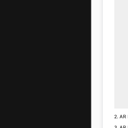
2. A
3. A