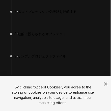
Tutorials
Educator Hub
7
ポストプロセッシング機能を理解する
EDUCATION PLANS
Students
Educators
Institutions
8
動的に照らされるオブジェクト
Certifications
RESOURCES
Unity Asset Store
Community
Documentation
9
サンプルプロジェクトファイル
Unity FAQ
Learn FAQ
UNITY
Unity.com
You finished!
Newsletter
Blog
By clicking “Accept Cookies”, you agree to the
Events
storing of cookies on your device to enhance site
Unity Play
navigation, analyze site usage, and assist in our
Copyright © 2026 Unity Technologies
marketing efforts.
Legal
Privacy Policy
Cookies
Do Not Sell My Personal Information