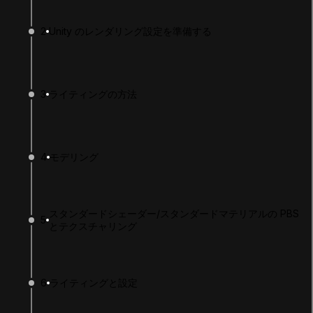
2
Unity のレンダリング設定を準備する
3
ライティングの方法
4
モデリング
LANGUAGE
English
Deutsch
日本語
Français
Português
简体中文
Español
Русский
한국어
スタンダードシェーダー/スタンダードマテリアルの PBS
5
とテクスチャリング
SOCIAL
LEARNING
6
ライティングと設定
Pathways
Courses
Projects