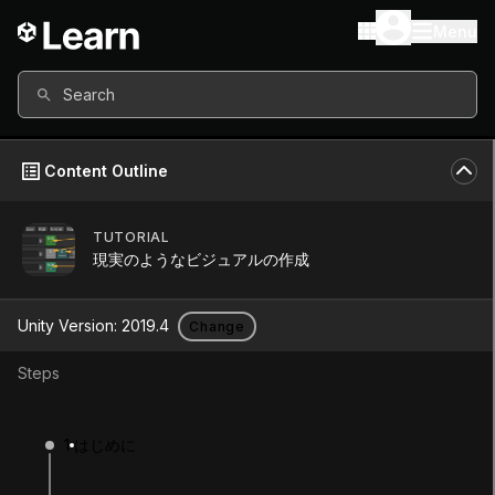
Menu
Search
Content Outline
TUTORIAL
Unity Version
2019.4
現実のようなビジュアルの作成
Other versions available
Unity Version:
2019.4
Change
Steps
Continue
Don’t have a compatible version?
1
はじめに
Install a new version from the Unity Hub