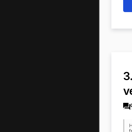
3
v
H
f