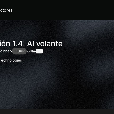
uctores
ón 1.4: Al volante
ginner
+10XP
50m
0
 Technologies