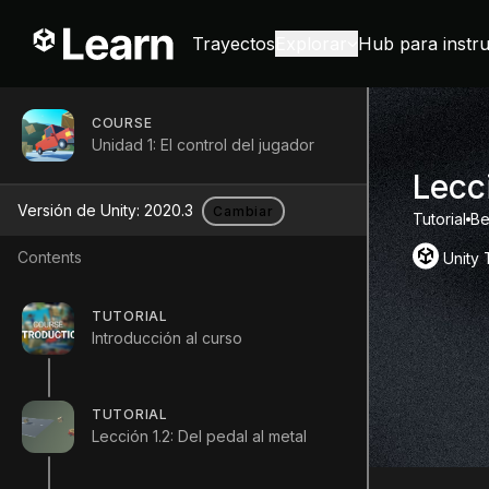
Trayectos
Explorar
Hub para instr
COURSE
Unidad 1: El control del jugador
Lecci
Versión de Unity:
2020.3
Cambiar
Tutorial
Be
Contents
Unity
TUTORIAL
Introducción al curso
TUTORIAL
Lección 1.2: Del pedal al metal