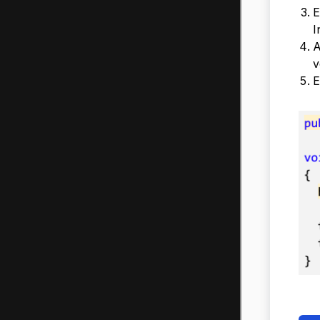
I
A
v
E