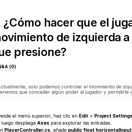
. ¿Cómo hacer que el juga
ovimiento de izquierda a
ue presione?
Q&A (
0
)
ctualmente, solo podemos controlar el movimiento de izqui
enemos que conceder algún poder al jugador y permitirle 
esde el menú superior, haz clic en
Edit
>
Project Setting
 luego despliega
Axes
para explorar las entradas.
En
PlayerController.cs
, añade
public float horizontalInput