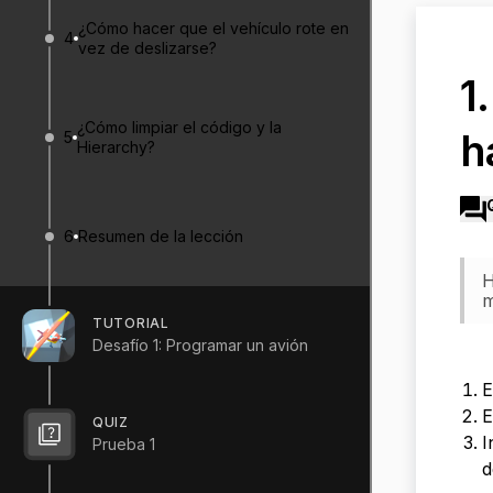
¿Cómo hacer que el vehículo rote en
4
vez de deslizarse?
1
¿Cómo limpiar el código y la
h
5
Hierarchy?
6
Resumen de la lección
H
m
TUTORIAL
Desafío 1: Programar un avión
E
QUIZ
I
Prueba 1
d