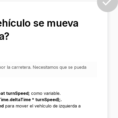
vehículo se mueva
ha?
 por la carretera. Necesitamos que se pueda
loat turnSpeed;
como variable.
Time.deltaTime * turnSpeed);
.
ed
para mover el vehículo de izquierda a