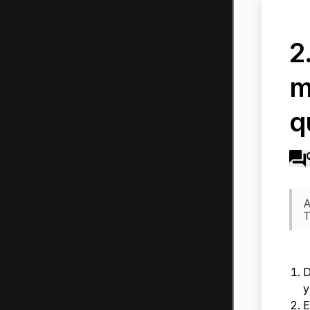
2
m
q
A
T
D
y