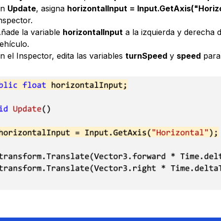
En
Update
, asigna
horizontalInput = Input.GetAxis("Horiz
nspector.
ñade la variable
horizontalInput
a la izquierda y derecha 
ehículo.
n el Inspector, edita las variables
turnSpeed
y
speed
para 