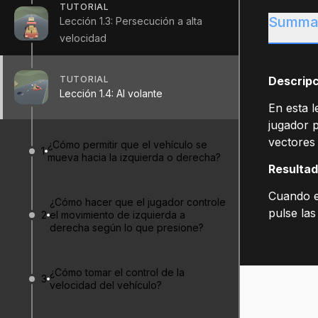
TUTORIAL
Summa
Lección 1.3: Persecución a alta
velocidad
TUTORIAL
Descripc
Lección 1.4: Al volante
En esta l
jugador p
vectores 
¿Cómo permitir que el vehículo se
1
mueva hacia la izquierda o derecha?
Resultad
Cuando el
¿Cómo hacer que el jugador controle
pulse las
2
el movimiento de izquierda a
derecha según lo que presione?
¿Cómo tomar el control de la
3
velocidad del vehículo?