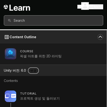
Menu
Search
Content Outline
COURSE
픽셀 아트를 위한 2D 라이팅
Unity 버전:
6.0
변경
Contents
그림자 표현하기
TUTORIAL
프로젝트 생성 및 둘러보기
Tutorial
Beginner
+10XP
15m
0