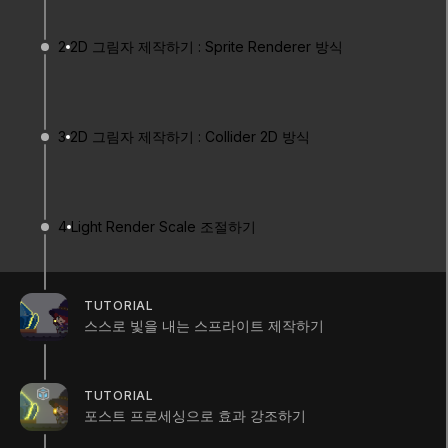
2D 소개
2
2D 그림자 제작하기 : Sprite Renderer 방식
Q&A (
0
)
2D 공간에서도 사실적인 경험을 위해 그림자가
3
2D 그림자 제작하기 : Collider 2D 방식
필요한 경우가 있습니다. 그럴 때 필요한 컴포넌
트가 바로
Shadow Caster 2D
입니다. 이미 조
명을 배치하는 순간 눈치채신 분도 계실텐데요.
사실 Witch 와 Block 객체는 이미 이 컴포넌트를
4
Light Render Scale 조절하기
가지고 있으며 선택하여 인스펙터를 보면 어떻게
설정되어 있는지 확인할 수 있습니다.
TUTORIAL
스스로 빛을 내는 스프라이트 제작하기
TUTORIAL
포스트 프로세싱으로 효과 강조하기