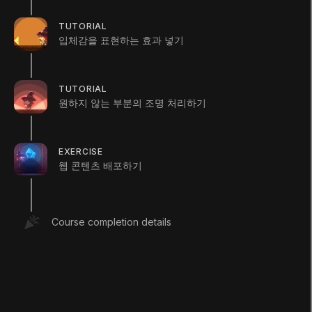
TUTORIAL
입체감을 표현하는 효과 넣기
Shadow Caster 2D는 Casting Source 속성으로
그림자 영역을 만드는데 여러가지 방식이 있습니
TUTORIAL
다.
원하지 않는 부분의 조명 처리하기
Sprite Renderer
: 스프라이트 에셋이 가진 고
유의 Custom Outline으로 영역 생성
EXERCISE
Collider 2D
: 동일한 객체가 가진 Collider 2D
웹 콘텐츠 배포하기
의 모양대로 영역 생성
Shape Editor
: Scene에서 직접 편집 가능한
모양으로 영역 생성
None
: 그림자를 생성하지 않음
Course completion details
보다 세밀한 그림자 모양을 얻고 싶다면 Sprite
Renderer 혹은 Shape Editor 방식을 사용하고
물리적인 모양을 그대로 활용하려면 Collider 2D
방식을 사용하시길 바랍니다.