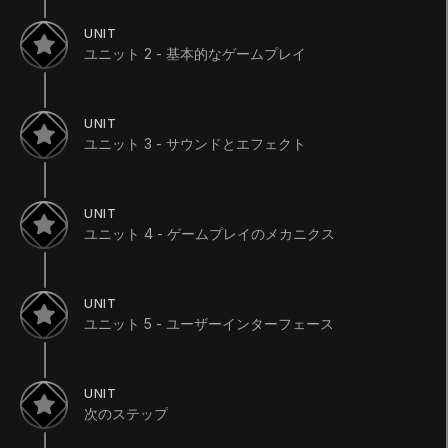
作ろう
UNIT
ユニット 2 - 基本的なゲームプレイ
Course
•
Beginner
•
30h 35m
(
10
)
コースを開始
UNIT
ユニット 3 - サウンドとエフェクト
UNIT
Languages available
:
ユニット 4 - ゲームプレイのメカニクス
日本語
日本語
Save
可能な XP 合計
UNIT
65
XP
ユニット 5 - ユーザーインターフェース
扱うトピック
For Educators
Scripting
Animation
User Interface
UNIT
次のステップ
業種