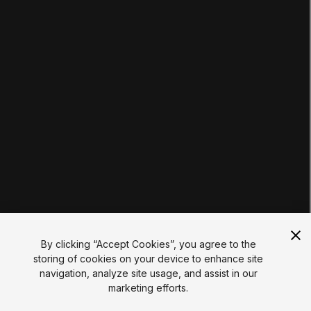
コース
プロジェクト
チュートリアル
教育者ハブ
教育プラン
学生
教育者
教育機関
認定
リソース
Unityアセットストア
コミュニティ
ドキュメント
Unity FAQ
学習FAQ
UNITY
Unity.com
ニュースレター
By clicking “Accept Cookies”, you agree to the
ブログ
storing of cookies on your device to enhance site
イベント
navigation, analyze site usage, and assist in our
Unity Play
marketing efforts.
Copyright © 2026 Unity Technologies
法的情報
プライバシーポリシー
クッキーについて