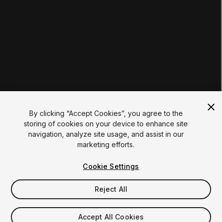
인증
자료
Unity 자산 상점
커뮤니티
문서
Unity FAQ
학습 FAQ
UNITY
Unity.com
뉴스레터
블로그
By clicking “Accept Cookies”, you agree to the
이벤트
storing of cookies on your device to enhance site
Unity Play
navigation, analyze site usage, and assist in our
Copyright © 2026 Unity Technologies
marketing efforts.
법적 고지 사항
개인정보 처리방침
쿠키
내 개인 정보를 판매하지 마십시오
Cookie Settings
Your Privacy Choices (Cookie Settings)
"Unity", Unity 로고 및 기타 Unity 상표는 미국 및 기타 지역의
Unity Technologies 또는 계열사의 상표 또는 등록상표입니다 (
Reject All
여
기에서 자세한 정보 확인
). 기타 명칭 또는 브랜드는 해당 소유자의
상표입니다.
Accept All Cookies