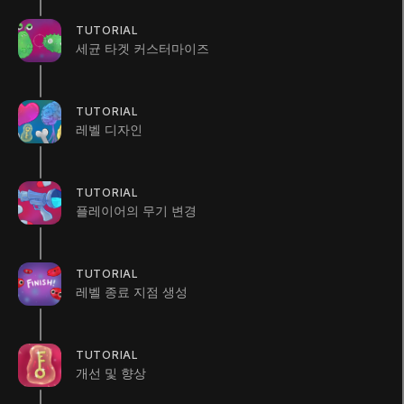
TUTORIAL
세균 타겟 커스터마이즈
Languages available
:
한국어
TUTORIAL
한국어
Save
레벨 디자인
교육 과정 완료로 획득할 수 있는 추가 XP
+
60
가능한 총 XP
TUTORIAL
100
XP
플레이어의 무기 변경
unity_cFJFHP3jXvJ0IA
U
교육 과정 개요
TUTORIAL
FPS 크리에이터 키트를 시작하겠습니다. 쉽고 간단한
레벨 종료 지점 생성
이 키트에서 플레이어는 용감한 꼬마 의사가 되어 질병
을 퇴치합니다. 환자의 몸 속을 탐험하며 나쁜 세균을 찾
아 제거하는 임무를 성공적으로 완수하기를 기원합니다.
TUTORIAL
개선 및 향상