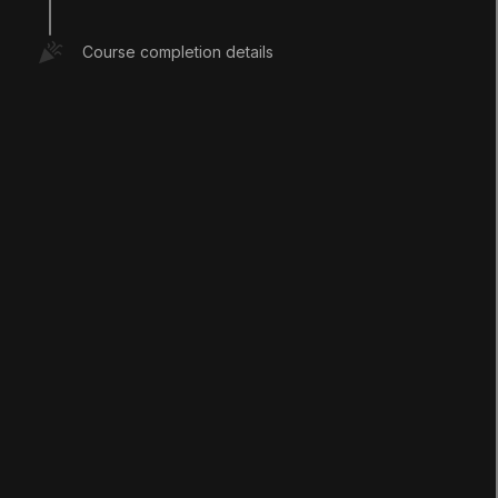
Course completion details
LANGUAGE
English
Deutsch
日本語
Français
Português
简体中文
Español
Русский
한국어
SOCIAL
학습
학습 길잡이'
교육 과정
프로젝트
튜토리얼
교육 담당자 허브
교육 계획
학생
교육자
교육 기관