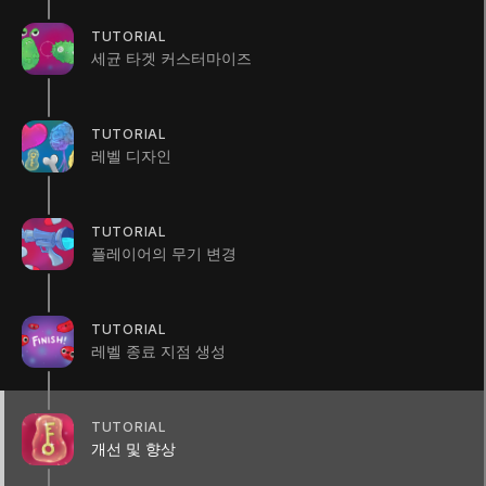
(
32
)
Unity Technologies
TUTORIAL
세균 타겟 커스터마이즈
Summary
TUTORIAL
레벨 디자인
지금까지 본 크리에이터 키트를 사용하여 직접 레벨
TUTORIAL
을 만들고, 목표물을 배치하고, 플레이어의 무기를
플레이어의 무기 변경
수정해 보았습니다. 마지막 튜토리얼에서는 게임의
빌드를 생성해 보겠습니다.
TUTORIAL
레벨 종료 지점 생성
RESOURCES
Creator Kit FPS _ Manual.pdf
TUTORIAL
개선 및 향상