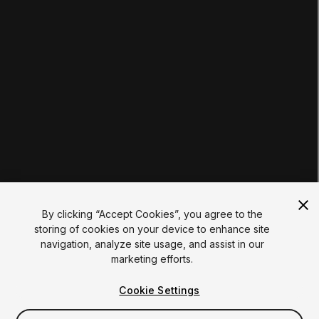
교육 계획
학생
교육자
교육 기관
인증
자료
Unity 자산 상점
커뮤니티
문서
Unity FAQ
학습 FAQ
UNITY
Unity.com
뉴스레터
블로그
By clicking “Accept Cookies”, you agree to the
이벤트
storing of cookies on your device to enhance site
Unity Play
navigation, analyze site usage, and assist in our
Copyright © 2026 Unity Technologies
marketing efforts.
법적 고지 사항
개인정보 처리방침
쿠키
내 개인 정보를 판매하지 마십시오
Cookie Settings
Your Privacy Choices (Cookie Settings)
"Unity", Unity 로고 및 기타 Unity 상표는 미국 및 기타 지역의