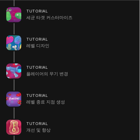
TUTORIAL
세균 타겟 커스터마이즈
1. 개요
TUTORIAL
레벨 디자인
Q&A (
0
)
FPS 크리에이터 키트를 시작하겠습니다. 쉽고 간
TUTORIAL
플레이어의 무기 변경
단한 이 키트에서 플레이어는 용감한 꼬마 의사가
되어 질병을 퇴치합니다. 환자의 몸 속을 탐험하
며 나쁜 세균을 찾아 제거하는 임무를 성공적으로
TUTORIAL
완수하기를 기원합니다.
레벨 종료 지점 생성
본 단계별 학습 프로젝트에서 다루는 내용은 다음
과 같습니다.
TUTORIAL
Unity 에디터 인터페이스를 탐색합니다.
개선 및 향상
세균 타겟을 커스터마이즈합니다.