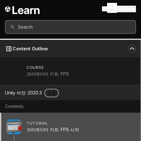
Menu
Search
Content Outline
COURSE
크리에이터 키트: FPS
Unity 버전:
2020.3
변경
Contents
크리에이터 키트: FPS 시작
TUTORIAL
크리에이터 키트: FPS 시작
Tutorial
Beginner
+0XP
5m
3