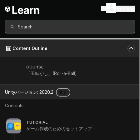
Menu
Search
Content Outline
COURSE
「玉転がし」(Roll-a-Ball)
Unityバージョン:
2020.2
変更
Contents
ゲームを作る
TUTORIAL
ゲーム作成のためのセットアップ
Exercise
Beginner
+20XP
10m
24