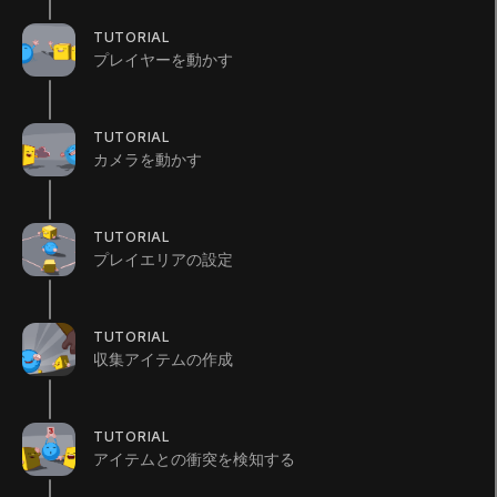
Unity Technologies
TUTORIAL
プレイヤーを動かす
Summary
TUTORIAL
カメラを動かす
本チュートリアルでは、以下のことを行います：
TUTORIAL
Windows または macOS 用のゲームのビルドを
プレイエリアの設定
作成する
個人の学習の旅における次のステップを特定す
る
TUTORIAL
収集アイテムの作成
注意：
Linux のサポートは、現在プレビュー版であ
り、完全にはサポートされていません。Linux 用に
ビルドする手順は、Windows 用とほぼ同じです
TUTORIAL
が、もしバグが発生した場合は、チームに
報告
して
アイテムとの衝突を検知する
ください。