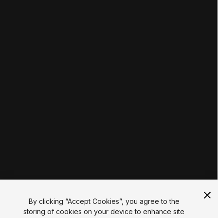
学習
パスウェイ
コース
プロジェクト
チュートリアル
教育者ハブ
教育プラン
学生
教育者
教育機関
認定
リソース
Unityアセットストア
コミュニティ
ドキュメント
Unity FAQ
学習FAQ
UNITY
Unity.com
ニュースレター
By clicking “Accept Cookies”, you agree to the
ブログ
storing of cookies on your device to enhance site
イベント