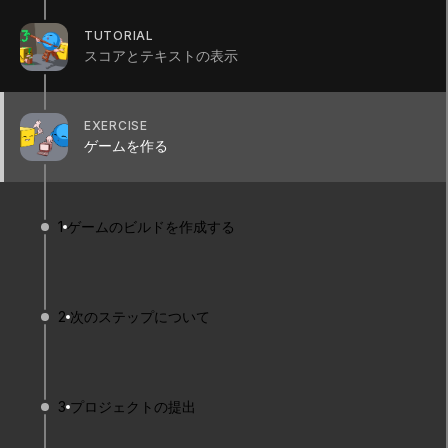
TUTORIAL
スコアとテキストの表示
RESOURCES
Create_a_build_of_your_game-Transcript.txt
Your_next_steps-Transcript.txt
EXERCISE
ゲームを作る
1
ゲームのビルドを作成する
1. ゲームのビルドを
2
次のステップについて
作成する
3
プロジェクトの提出
Q&A (
0
)