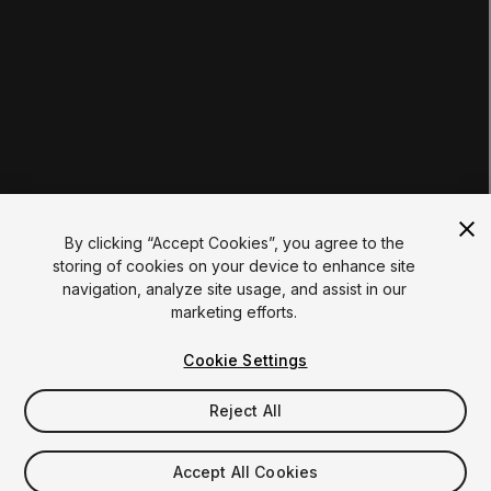
인증
자료
Unity 자산 상점
커뮤니티
문서
Unity FAQ
학습 FAQ
UNITY
Unity.com
뉴스레터
블로그
By clicking “Accept Cookies”, you agree to the
이벤트
storing of cookies on your device to enhance site
Unity Play
navigation, analyze site usage, and assist in our
Copyright © 2026 Unity Technologies
marketing efforts.
법적 고지 사항
개인정보 처리방침
쿠키
내 개인 정보를 판매하지 마십시오
Cookie Settings
Your Privacy Choices (Cookie Settings)
"Unity", Unity 로고 및 기타 Unity 상표는 미국 및 기타 지역의
Reject All
Unity Technologies 또는 계열사의 상표 또는 등록상표입니다 (
여
기에서 자세한 정보 확인
). 기타 명칭 또는 브랜드는 해당 소유자의
상표입니다.
Accept All Cookies