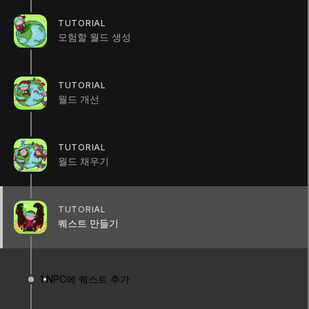
(
43
)
Unity Technologies
TUTORIAL
모험할 월드 생성
Summary
TUTORIAL
월드 개선
NPC는 대화 상대 외에도, 플레이어에게 퀘스트를
TUTORIAL
부여하고 플레이어가 퀘스트를 완료하면 보상으로
월드 채우기
아이템을 지급할 수 있는 매우 유용한 수단으로도
활용할 수 있습니다.
TUTORIAL
이 튜토리얼에서 배울 내용은 다음과 같습니다.
퀘스트 만들기
새로운 NPC에 퀘스트를 추가합니다.
퀘스트가 진행 중일 때 NPC가 말할 대화 스크립
트 항목을 생성합니다.
1
NPC에 퀘스트 추가
플레이어가 퀘스트에서 수집해야 할 인벤토리 아