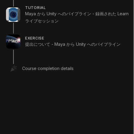
ます。参照されているプレハブへの変更は、プレ
TUTORIAL
ハブバリアントの場合を除き、その変更が保存さ
Maya から Unity へのパイプライン - 録画された Learn
れるとすぐに反映されます。プレハブへの変更
ライブセッション
は、Unity の新機能である Prefab モードで行わ
れます。Prefab モードで行った変更は、元に戻
すことも、基本プレハブに適用することもできま
EXERCISE
す。Prefab モードで行った変更を基本プレハブ
提出について - Maya から Unity へのパイプライン
に適用すると、その基本プレハブのすべての非バ
リアント型インスタンスに影響を与えます。
Course completion details
ステップを完了としてマーク