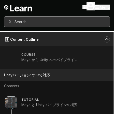
Menu
Search
Content Outline
COURSE
Maya から Unity へのパイプライン
Unityバージョン:
すべて対応
Contents
ネスト状のプレハブの紹
TUTORIAL
Maya と Unity パイプラインの概要
介