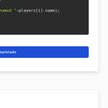
named "
+
players
[
i
]
.
name
)
;
mpletado