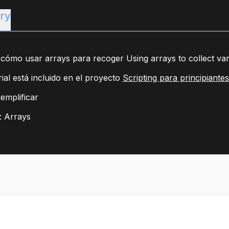
ry
 cómo usar
arrays
para recoger Using arrays to collect va
rial está incluido en el proyecto
Scripting
para principiantes
jemplificar
:
Arrays