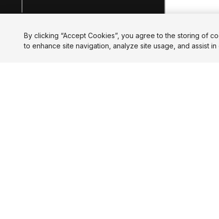
Course completion details
By clicking “Accept Cookies”, you agree to the storing of c
to enhance site navigation, analyze site usage, and assist in 
LANGUAGE
English
Deutsch
日本
APRENDIZAJE
PLANES DE EDUCACIÓN
Trayectos
Estudiantes
Cursos
Educadores
Proyectos
Instituciones
Tutoriales
Certificaciones
Hub para instructores
Copyright © 2026 Unity Technologies
Información legal
Política de privacidad
Cookies
No vender mi info
Your Privacy Choices (Cookie Settings)