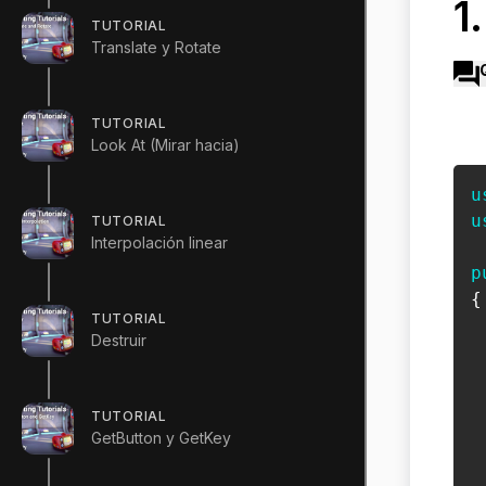
1
TUTORIAL
Translate y Rotate
TUTORIAL
Look At (Mirar hacia)
u
u
TUTORIAL
Interpolación linear
p
{
TUTORIAL
Destruir
TUTORIAL
 
GetButton y GetKey