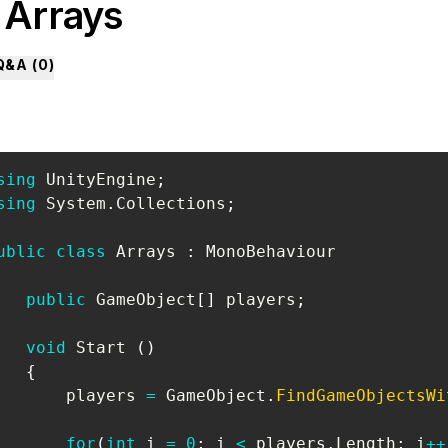
. Arrays
Q&A (
0
)
sing
UnityEngine
;
sing
System
.
Collections
;
ublic
class
Arrays
:
MonoBehaviour
public
GameObject
[
]
 players
;
void
 Start 
(
)
{
       players 
=
 GameObject
.
FindGameObjectsWi
for
(
int
 i 
=
0
;
 i 
<
 players
.
Length
;
 i
++