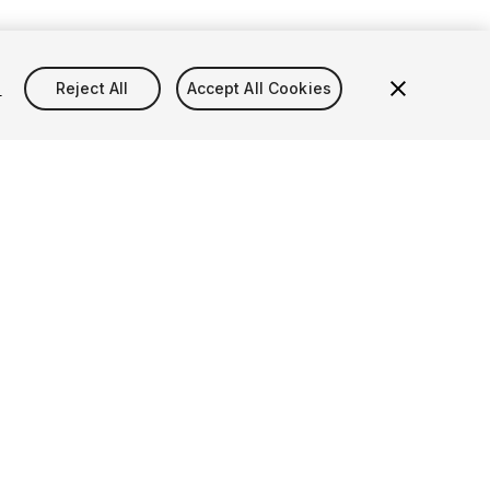
s
Reject All
Accept All Cookies
SOCIAL
어
 otras marcas comerciales de Unity son marcas comerciales o
e Unity Technologies o de sus empresas afiliadas en los
do (
más información aquí
). Los demás nombres o marcas son
tivos propietarios.