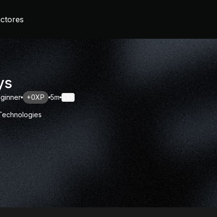
uctores
ys
ginner
+0XP
5m
0
 Technologies