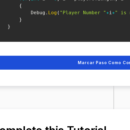
{
           Debug
.
Log
(
"Player Number "
+
i
+
" is 
}
}
Marcar Paso Como Co