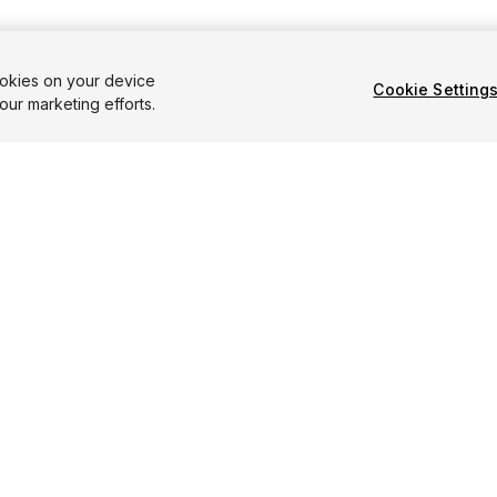
ookies on your device
Cookie Setting
our marketing efforts.
語
Français
Português
简体中文
Español
Русский
한국
RECURSOS
UNITY
Tienda de Activos de Unity
Unity.com
Comunidad
Boletín
Documentación
Blog
Preguntas Frecuentes de Unity
Eventos
Preguntas Frecuentes de
Unity Play
Aprendizaje
"Unity", los logotipos de Unity y
rmación personal
marcas comerciales registradas d
Estados Unidos y el resto del mun
marcas comerciales de sus respec