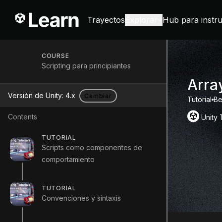
Trayectos
Explorar
Hub para instr
COURSE
Scripting para principiantes
Arra
Versión de Unity:
4.x
Cambiar
Tutorial
Be
Contents
Unity
TUTORIAL
Scripts como componentes de
comportamiento
TUTORIAL
Convenciones y sintaxis