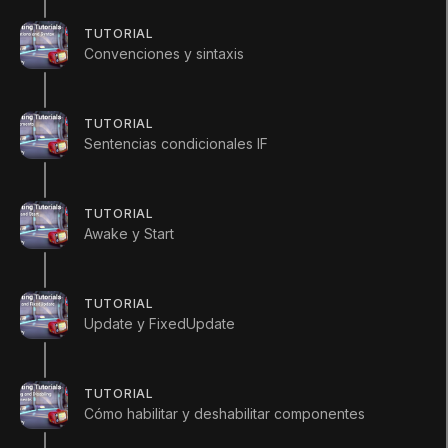
(
137
)
Unity Technologies
TUTORIAL
Convenciones y sintaxis
Summary
TUTORIAL
Sentencias condicionales IF
Cómo usar Instantiate (ejemplificar) para crear
TUTORIAL
clones de un Prefab durante el runtime.How to
Awake y Start
use Instantiate to create clones of a Prefab
during runtime.
TUTORIAL
Este tutorial está incluido en el proyecto
Update y FixedUpdate
Scripting
para principiantes.
Previo: Ejemplificar
TUTORIAL
Siguiente:
Arrays
Cómo habilitar y deshabilitar componentes