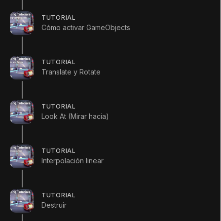
TUTORIAL
Cómo activar GameObjects
TUTORIAL
Translate y Rotate
1. Ejemplificar
TUTORIAL
Q&A (
0
)
Look At (Mirar hacia)
TUTORIAL
UsingInstantiate (Usar ejemplificar)
Interpolación linear
using
UnityEngine
;
using
System
.
Collections
;
TUTORIAL
Destruir
public
class
UsingInstantiate
:
MonoBe