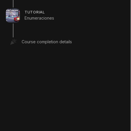
Complete this
TUTORIAL
Enumeraciones
Tutorial
Course completion details
Marcar Todos Los Pasos Como
Completados
LANGUAGE