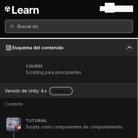
Menu
Buscar en
Esquema del contenido
COURSE
Scripting para principiantes
Versión de Unity:
4.x
Cambiar
Contents
Ejemplificar
TUTORIAL
Scripts como componentes de comportamiento
Tutorial
Beginner
+0XP
5m
23