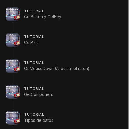
{
public
Rigidbody
 rocketPrefab
;
TUTORIAL
public
Transform
 barrelEnd
;
GetButton y GetKey
void
 Update 
(
)
TUTORIAL
{
GetAxis
if
(
Input
.
GetButtonDown
(
"Fire1"
{
TUTORIAL
Rigidbody
 rocketInstance
;
OnMouseDown (Al pulsar el ratón)
            rocketInstance 
=
Instantia
            rocketInstance
.
AddForce
(
ba
}
TUTORIAL
}
GetComponent
}
RocketDestruction (Destrucción de
TUTORIAL
cohetes)
Tipos de datos